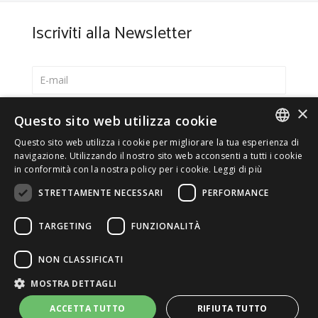
Iscriviti alla Newsletter
×
Seleziona la lingua preferita
Questo sito web utilizza cookie
Italiano
Questo sito web utilizza i cookie per migliorare la tua esperienza di
ITALIAN
navigazione. Utilizzando il nostro sito web acconsenti a tutti i cookie
English
in conformità con la nostra policy per i cookie.
Leggi di più
ENGLISH
*
Accetto la
Privacy Policy
STRETTAMENTE NECESSARI
PERFORMANCE
TARGETING
FUNZIONALITÀ
NON CLASSIFICATI
© 2026 ERGA srl - P.IVA 11173870152 | HALIDON srl -
MOSTRA DETTAGLI
P.IVA 12885130158 - Licenza SIAE n. 2262/I/1528 -
3020/I/1528 - n. 8064 -
Privacy e cookies
-
Dettagli licenza
-
ACCETTA TUTTO
RIFIUTA TUTTO
Contatti
- by Italia Multimedia
Web Agency Milano