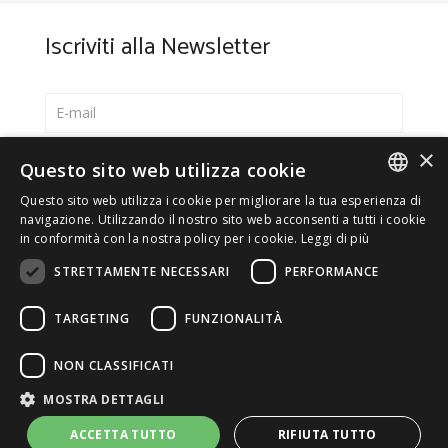
Iscriviti alla Newsletter
×
Seleziona la lingua preferita
Questo sito web utilizza cookie
Italiano
Questo sito web utilizza i cookie per migliorare la tua esperienza di
ITALIAN
navigazione. Utilizzando il nostro sito web acconsenti a tutti i cookie
English
in conformità con la nostra policy per i cookie.
Leggi di più
ENGLISH
*
Accetto la
Privacy Policy
STRETTAMENTE NECESSARI
PERFORMANCE
TARGETING
FUNZIONALITÀ
NON CLASSIFICATI
© 2026 ERGA srl - P.IVA 11173870152 | HALIDON srl -
MOSTRA DETTAGLI
P.IVA 12885130158 - Licenza SIAE n. 2262/I/1528 -
3020/I/1528 - n. 8064 -
Privacy e cookies
-
Dettagli licenza
-
ACCETTA TUTTO
RIFIUTA TUTTO
Contatti
- by Italia Multimedia
Web Agency Milano