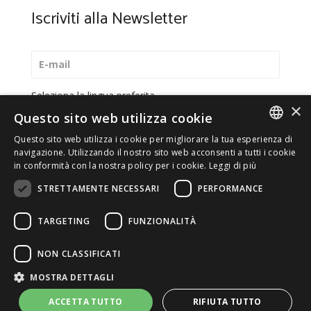
Iscriviti alla Newsletter
Seleziona la lingua preferita
×
Questo sito web utilizza cookie
Italiano
Questo sito web utilizza i cookie per migliorare la tua esperienza di
English
ITALIAN
navigazione. Utilizzando il nostro sito web acconsenti a tutti i cookie
in conformità con la nostra policy per i cookie.
Leggi di più
*
Accetto la
Privacy Policy
ENGLISH
STRETTAMENTE NECESSARI
PERFORMANCE
TARGETING
FUNZIONALITÀ
© 2026 ERGA srl - P.IVA 11173870152 | HALIDON srl -
NON CLASSIFICATI
P.IVA 12885130158 - Licenza SIAE n. 2262/I/1528 -
MOSTRA DETTAGLI
3020/I/1528 - n. 8064 -
Privacy e cookies
-
Dettagli
licenza
-
Contatti
- by Italia Multimedia
Web Agency
ACCETTA TUTTO
RIFIUTA TUTTO
Milano