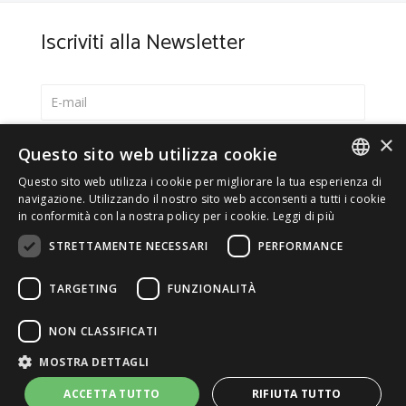
Iscriviti alla Newsletter
×
Seleziona la lingua preferita
Questo sito web utilizza cookie
Italiano
Questo sito web utilizza i cookie per migliorare la tua esperienza di
ITALIAN
navigazione. Utilizzando il nostro sito web acconsenti a tutti i cookie
English
in conformità con la nostra policy per i cookie.
Leggi di più
ENGLISH
*
Accetto la
Privacy Policy
STRETTAMENTE NECESSARI
PERFORMANCE
TARGETING
FUNZIONALITÀ
NON CLASSIFICATI
© 2026 ERGA srl - P.IVA 11173870152 | HALIDON srl -
MOSTRA DETTAGLI
P.IVA 12885130158 - Licenza SIAE n. 2262/I/1528 -
3020/I/1528 - n. 8064 -
Privacy e cookies
-
Dettagli licenza
-
ACCETTA TUTTO
RIFIUTA TUTTO
Contatti
- by Italia Multimedia
Web Agency Milano