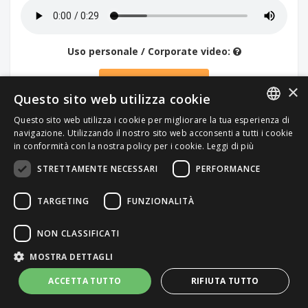
Uso personale / Corporate video:
49.00€
×
Questo sito web utilizza cookie
Altri usi: Contattaci
Questo sito web utilizza i cookie per migliorare la tua esperienza di
ITALIAN
navigazione. Utilizzando il nostro sito web acconsenti a tutti i cookie
in conformità con la nostra policy per i cookie.
Leggi di più
ENGLISH
STRETTAMENTE NECESSARI
PERFORMANCE
TARGETING
FUNZIONALITÀ
NON CLASSIFICATI
MOSTRA DETTAGLI
ACCETTA TUTTO
RIFIUTA TUTTO