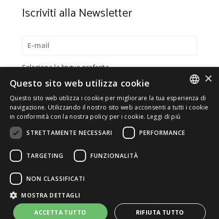
Iscriviti alla Newsletter
Seleziona la lingua preferita
×
Questo sito web utilizza cookie
Italiano
Questo sito web utilizza i cookie per migliorare la tua esperienza di
English
ITALIAN
navigazione. Utilizzando il nostro sito web acconsenti a tutti i cookie
in conformità con la nostra policy per i cookie.
Leggi di più
*
Accetto la
Privacy Policy
ENGLISH
STRETTAMENTE NECESSARI
PERFORMANCE
TARGETING
FUNZIONALITÀ
© 2026 ERGA srl - P.IVA 11173870152 | HALIDON srl -
NON CLASSIFICATI
P.IVA 12885130158 - Licenza SIAE n. 2262/I/1528 -
MOSTRA DETTAGLI
3020/I/1528 - n. 8064 -
Privacy e cookies
-
Dettagli
licenza
-
Contatti
- by Italia Multimedia
Web Agency
ACCETTA TUTTO
RIFIUTA TUTTO
Milano