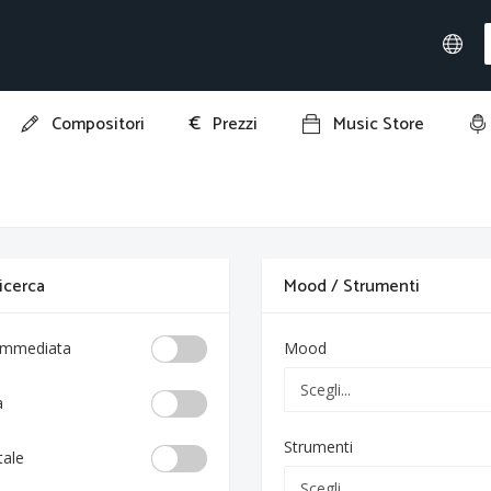
€
Compositori
Prezzi
Music Store
 ricerca
Mood / Strumenti
 immediata
Mood
a
Strumenti
tale