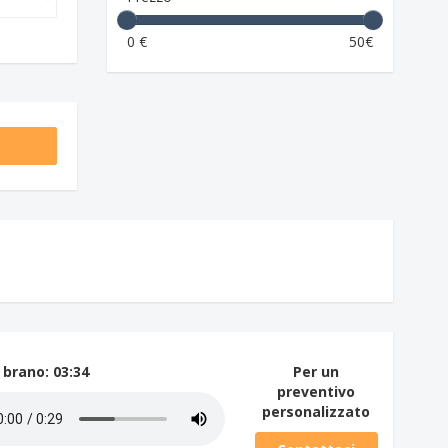
0 €
50€
 brano
: 03:34
Per un
preventivo
personalizzato