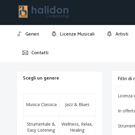
Generi
Licenze Musicali
Artisti
Contatti
Home
Amore grande amore libero
Scegli un genere
Filtri di
Licenza
Musica Classica
Jazz & Blues
In offert
Strumentale &
Wellness, Relax,
Strumen
Easy Listening
Healing