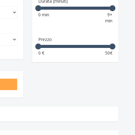
Durata (minuti)
0 min
9+
min
Prezzo
0 €
50€