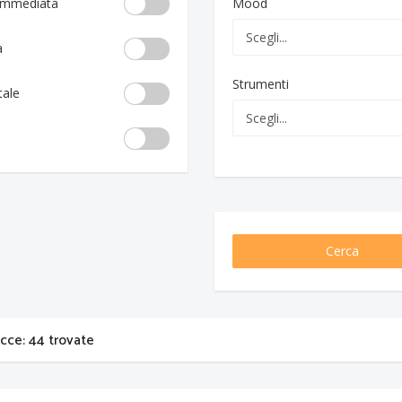
 immediata
Mood
a
Strumenti
tale
Cerca
acce: 44 trovate