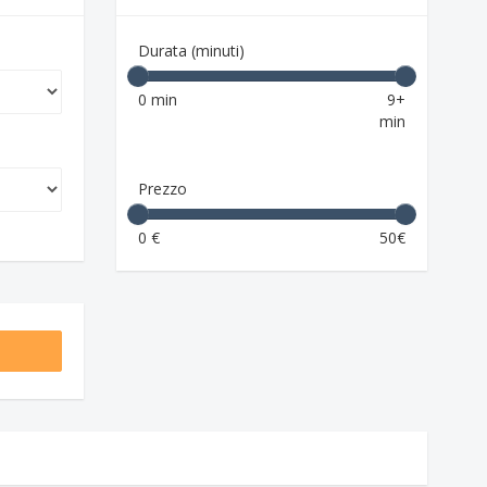
Durata (minuti)
0 min
9+
min
Prezzo
0 €
50€