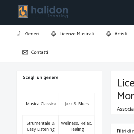
Generi
Licenze Musicali
Artisti
Contatti
Home
Antonio McFly Morelli
Scegli un genere
Lic
Mor
Musica Classica
Jazz & Blues
Associa
Strumentale &
Wellness, Relax,
Easy Listening
Healing
Filtri di