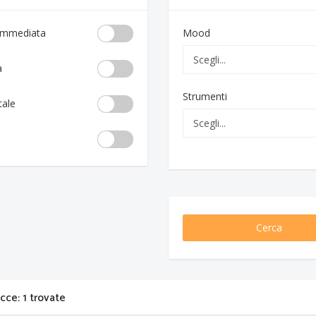
 immediata
Mood
a
Strumenti
tale
Cerca
acce: 1 trovate