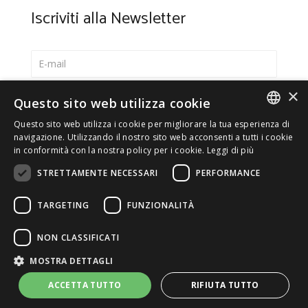
Iscriviti alla Newsletter
×
Seleziona la lingua preferita
Questo sito web utilizza cookie
Italiano
Questo sito web utilizza i cookie per migliorare la tua esperienza di
ITALIAN
navigazione. Utilizzando il nostro sito web acconsenti a tutti i cookie
English
in conformità con la nostra policy per i cookie.
Leggi di più
ENGLISH
*
Accetto la
Privacy Policy
STRETTAMENTE NECESSARI
PERFORMANCE
TARGETING
FUNZIONALITÀ
NON CLASSIFICATI
© 2026 ERGA srl - P.IVA 11173870152 | HALIDON srl -
MOSTRA DETTAGLI
P.IVA 12885130158 - Licenza SIAE n. 2262/I/1528 -
3020/I/1528 - n. 8064 -
Privacy e cookies
-
Dettagli licenza
-
ACCETTA TUTTO
RIFIUTA TUTTO
Contatti
- by Italia Multimedia
Web Agency Milano