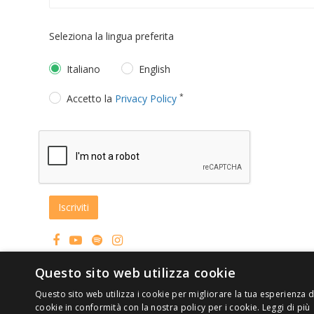
Seleziona la lingua preferita
Italiano
English
*
Accetto la
Privacy Policy
© 2026 ERGA srl - P.IVA 11173870152 | HALIDON srl - P.IV
Questo sito web utilizza cookie
Multimedia
Web Agency Milano
Questo sito web utilizza i cookie per migliorare la tua esperienza di
cookie in conformità con la nostra policy per i cookie.
Leggi di più