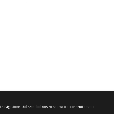
A 12885130158 - Licenza SIAE n. 2262/I/1528 - 3020/I/1528 - n. 8064
 navigazione. Utilizzando il nostro sito web acconsenti a tutti i