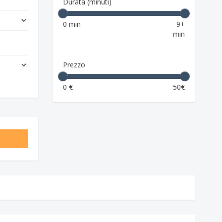
Durata (minuti)
0 min
9+
min
Prezzo
0 €
50€