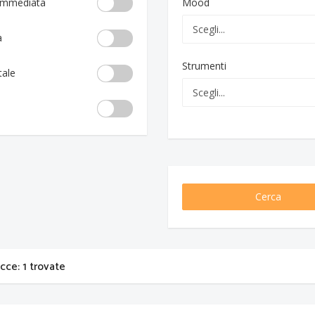
 immediata
Mood
a
Strumenti
tale
Cerca
acce: 1 trovate