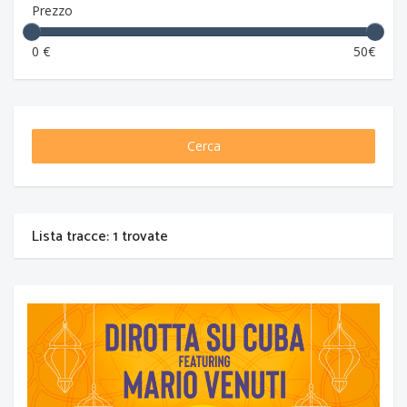
Prezzo
0 €
50€
Cerca
Lista tracce: 1 trovate