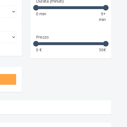
Durata (minuti)
0 min
9+
min
Prezzo
0 €
50€