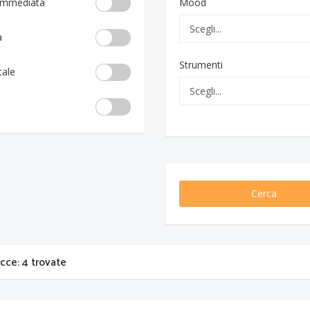
 immediata
Mood
a
Strumenti
tale
Cerca
acce: 4 trovate