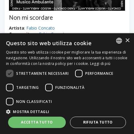
Non mi scordare
Artista
:
Fabio Concato
Compositore
:
Fabio Concato
×
Questo sito web utilizza cookie
Musica Italiana, Cantautori
Questo sito web utilizza i cookie per migliorare la tua esperienza di
ITALIAN
navigazione. Utilizzando il nostro sito web acconsenti a tutti i cookie
Durata brano
: 02:54
in conformità con la nostra policy per i cookie.
Leggi di più
ENGLISH
STRETTAMENTE NECESSARI
PERFORMANCE
TARGETING
FUNZIONALITÀ
Per un preventivo personalizzato
NON CLASSIFICATI
Contattaci
MOSTRA DETTAGLI
ACCETTA TUTTO
RIFIUTA TUTTO