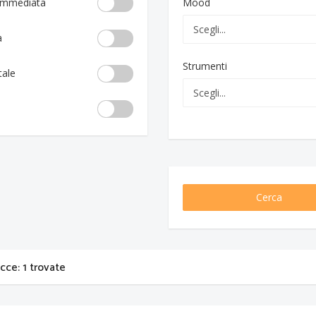
 immediata
Mood
a
Strumenti
tale
Cerca
acce: 1 trovate