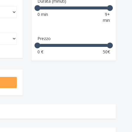
Durata (minuti)
0 min
9+
min
Prezzo
0 €
50€