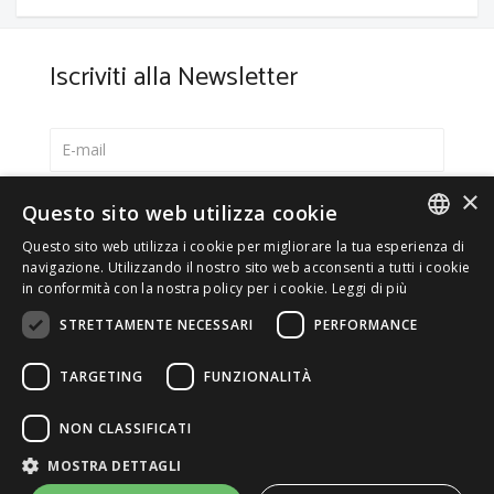
Iscriviti alla Newsletter
×
Seleziona la lingua preferita
Questo sito web utilizza cookie
Italiano
Questo sito web utilizza i cookie per migliorare la tua esperienza di
ITALIAN
navigazione. Utilizzando il nostro sito web acconsenti a tutti i cookie
English
in conformità con la nostra policy per i cookie.
Leggi di più
ENGLISH
*
Accetto la
Privacy Policy
STRETTAMENTE NECESSARI
PERFORMANCE
TARGETING
FUNZIONALITÀ
NON CLASSIFICATI
© 2026 ERGA srl - P.IVA 11173870152 | HALIDON srl -
MOSTRA DETTAGLI
P.IVA 12885130158 - Licenza SIAE n. 2262/I/1528 -
3020/I/1528 - n. 8064 -
Privacy e cookies
-
Dettagli licenza
-