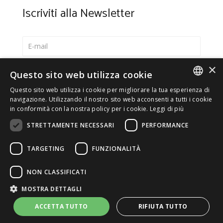
Iscriviti alla Newsletter
×
Seleziona la lingua preferita
Questo sito web utilizza cookie
Italiano
Questo sito web utilizza i cookie per migliorare la tua esperienza di
ITALIAN
navigazione. Utilizzando il nostro sito web acconsenti a tutti i cookie
English
in conformità con la nostra policy per i cookie.
Leggi di più
ENGLISH
*
Accetto la
Privacy Policy
STRETTAMENTE NECESSARI
PERFORMANCE
TARGETING
FUNZIONALITÀ
NON CLASSIFICATI
© 2026 ERGA srl - P.IVA 11173870152 | HALIDON srl -
MOSTRA DETTAGLI
P.IVA 12885130158 - Licenza SIAE n. 2262/I/1528 -
3020/I/1528 - n. 8064 -
Privacy e cookies
-
Dettagli licenza
-
ACCETTA TUTTO
RIFIUTA TUTTO
Contatti
- by Italia Multimedia
Web Agency Milano