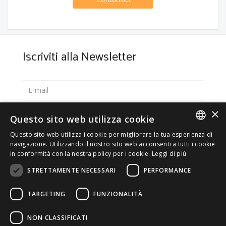
Iscriviti alla Newsletter
×
Seleziona la lingua preferita
Questo sito web utilizza cookie
Italiano
Questo sito web utilizza i cookie per migliorare la tua esperienza di
ITALIAN
navigazione. Utilizzando il nostro sito web acconsenti a tutti i cookie
English
in conformità con la nostra policy per i cookie.
Leggi di più
ENGLISH
*
Accetto la
Privacy Policy
STRETTAMENTE NECESSARI
PERFORMANCE
TARGETING
FUNZIONALITÀ
NON CLASSIFICATI