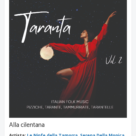
Alla cilentana
Artista
:
Le Ninfe della Tamorra
,
Serena Della Monica