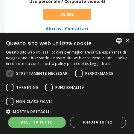
Uso personale / Corporate video:
39.99€
Altri usi: Contattaci
×
Questo sito web utilizza cookie
Questo sito web utilizza i cookie per migliorare la tua esperienza di
ITALIAN
navigazione. Utilizzando il nostro sito web acconsenti a tutti i cookie
in conformità con la nostra policy per i cookie.
Leggi di più
ENGLISH
STRETTAMENTE NECESSARI
PERFORMANCE
TARGETING
FUNZIONALITÀ
NON CLASSIFICATI
MOSTRA DETTAGLI
ACCETTA TUTTO
RIFIUTA TUTTO