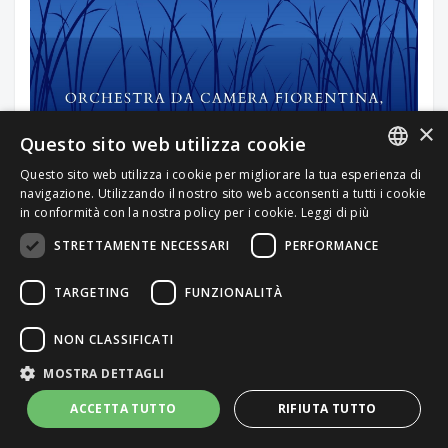
×
Questo sito web utilizza cookie
Do You Want to Build a Snowman? / For the
Questo sito web utilizza i cookie per migliorare la tua esperienza di
ITALIAN
First Time in Forever / Let It Go / Into the
navigazione. Utilizzando il nostro sito web acconsenti a tutti i cookie
in conformità con la nostra policy per i cookie.
Leggi di più
Unknown (From "Frozen")
ENGLISH
STRETTAMENTE NECESSARI
PERFORMANCE
Artista
:
Giuseppe Lanzetta
,
Orchestra da Camera
Fiorentina
TARGETING
FUNZIONALITÀ
Compositore
:
Kristen Anderson Lopez
,
Robert Lopez
Bambini, Fiabe, Colonne sonore
NON CLASSIFICATI
Durata brano
: 08:36
MOSTRA DETTAGLI
ACCETTA TUTTO
RIFIUTA TUTTO