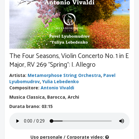
The Four Seasons, Violin Concerto No. 1 in E
Major, RV 269 "Spring": I. Allegro
Artista
:
Metamorphose String Orchestra
,
Pavel
Lyubomudrov
,
Yulia Lebedenko
Compositore
:
Antonio Vivaldi
Musica Classica, Barocca, Archi
Durata brano
: 03:15
Uso personale / Corporate video: