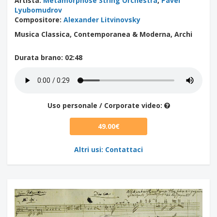
Artista
:
Metamorphose String Orchestra
,
Pavel
Lyubomudrov
Compositore
:
Alexander Litvinovsky
Musica Classica, Contemporanea & Moderna, Archi
Durata brano
: 02:48
Uso personale / Corporate video:
49.00€
Altri usi: Contattaci