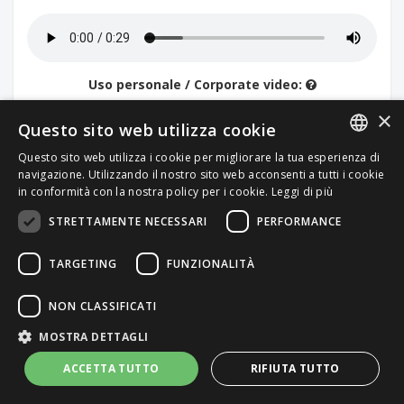
Uso personale / Corporate video:
×
49.99€
Questo sito web utilizza cookie
Questo sito web utilizza i cookie per migliorare la tua esperienza di
Altri usi: Contattaci
ITALIAN
navigazione. Utilizzando il nostro sito web acconsenti a tutti i cookie
in conformità con la nostra policy per i cookie.
Leggi di più
ENGLISH
STRETTAMENTE NECESSARI
PERFORMANCE
TARGETING
FUNZIONALITÀ
NON CLASSIFICATI
MOSTRA DETTAGLI
ACCETTA TUTTO
RIFIUTA TUTTO