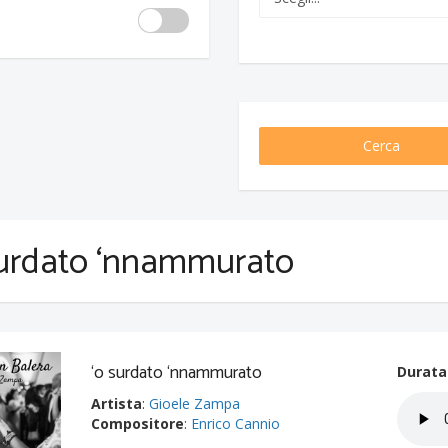
Cerca
surdato ‘nnammurato
‘o surdato ‘nnammurato
Durata
Artista
:
Gioele Zampa
Compositore
:
Enrico Cannio