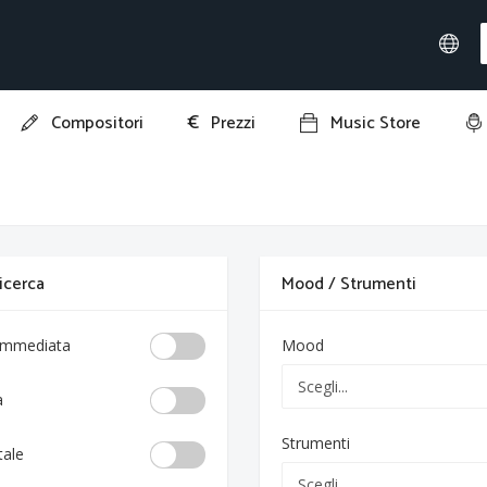
€
Compositori
Prezzi
Music Store
 ricerca
Mood / Strumenti
 immediata
Mood
a
Strumenti
tale