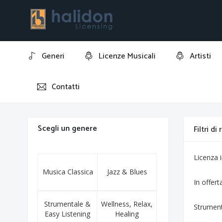
Generi
Licenze Musicali
Artisti
Contatti
Home
‘o surdato ‘nnammurato
Scegli un genere
Filtri di
Licenza
Musica Classica
Jazz & Blues
In offert
Strumentale &
Wellness, Relax,
Strumen
Easy Listening
Healing