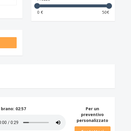
0 €
50€
 brano
: 02:57
Per un
preventivo
personalizzato