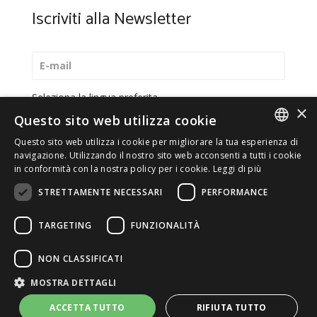
Iscriviti alla Newsletter
Seleziona la lingua preferita
×
Questo sito web utilizza cookie
Italiano
Questo sito web utilizza i cookie per migliorare la tua esperienza di
English
ITALIAN
navigazione. Utilizzando il nostro sito web acconsenti a tutti i cookie
in conformità con la nostra policy per i cookie.
Leggi di più
*
Accetto la
Privacy Policy
ENGLISH
STRETTAMENTE NECESSARI
PERFORMANCE
TARGETING
FUNZIONALITÀ
© 2026 ERGA srl - P.IVA 11173870152 | HALIDON srl -
NON CLASSIFICATI
P.IVA 12885130158 - Licenza SIAE n. 2262/I/1528 -
MOSTRA DETTAGLI
3020/I/1528 - n. 8064 -
Privacy e cookies
-
Dettagli
licenza
-
Contatti
- by Italia Multimedia
Web Agency
ACCETTA TUTTO
RIFIUTA TUTTO
Milano