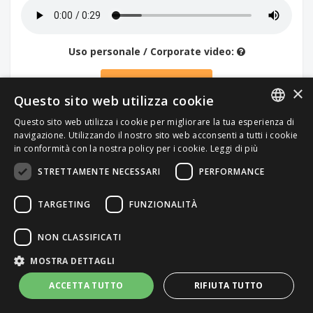
Uso personale / Corporate video:
49.00€
×
Questo sito web utilizza cookie
Altri usi: Contattaci
Questo sito web utilizza i cookie per migliorare la tua esperienza di
ITALIAN
navigazione. Utilizzando il nostro sito web acconsenti a tutti i cookie
in conformità con la nostra policy per i cookie.
Leggi di più
ENGLISH
STRETTAMENTE NECESSARI
PERFORMANCE
10 Preludes, Op. 23: No. 1 in F-Sharp Minor,
Largo
TARGETING
FUNZIONALITÀ
Artista
:
Paolo Ceccarini
NON CLASSIFICATI
Compositore
:
Sergei Rachmaninoff
MOSTRA DETTAGLI
Musica Classica, Romantica, Pianoforte
ACCETTA TUTTO
RIFIUTA TUTTO
Durata brano
: 04:31