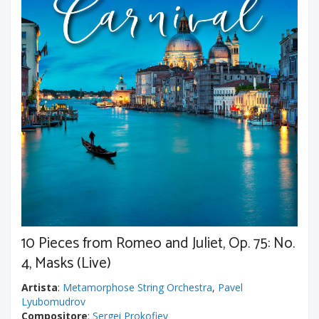
10 Pieces from Romeo and Juliet, Op. 75: No.
4, Masks (Live)
Artista
:
Metamorphose String Orchestra
,
Pavel
Lyubomudrov
Compositore
:
Sergei Prokofiev