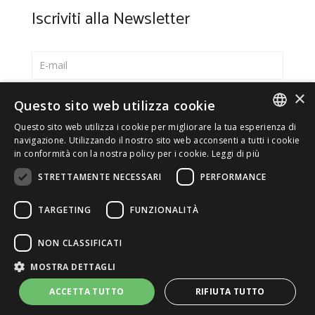
Iscriviti alla Newsletter
×
Seleziona la lingua preferita
Questo sito web utilizza cookie
Italiano
Questo sito web utilizza i cookie per migliorare la tua esperienza di
ITALIAN
navigazione. Utilizzando il nostro sito web acconsenti a tutti i cookie
English
in conformità con la nostra policy per i cookie.
Leggi di più
ENGLISH
*
Accetto la
Privacy Policy
STRETTAMENTE NECESSARI
PERFORMANCE
TARGETING
FUNZIONALITÀ
NON CLASSIFICATI
© 2026 ERGA srl - P.IVA 11173870152 | HALIDON srl -
MOSTRA DETTAGLI
P.IVA 12885130158 - Licenza SIAE n. 2262/I/1528 -
3020/I/1528 - n. 8064 -
Privacy e cookies
-
Dettagli licenza
-
ACCETTA TUTTO
RIFIUTA TUTTO
Contatti
- by Italia Multimedia
Web Agency Milano