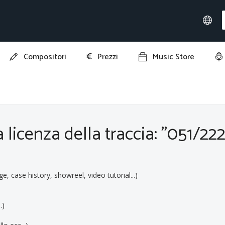
€
Compositori
Prezzi
Music Store
"051/222525"
a licenza della traccia: "051/22
ge, case history, showreel, video tutorial...)
.)