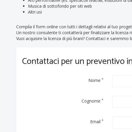
Arti performative (es. spettacoli teatrali, esibizioni di bal
Musica di sottofondo per siti web
Altri usi
Compila il form online con tutti i dettagli relativi al tuo proget
Un nostro consulente ti contatterà per finalizzare la licenza r
Vuoi acquisire la licenza di più brani? Contattaci e saremmo be
Contattaci per un preventivo 
*
Nome
*
Cognome
*
Email