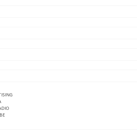
ISING
A
ADIO
BE