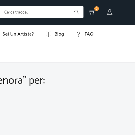
0
Sei Un Artista?
Blog
FAQ
enora" per: