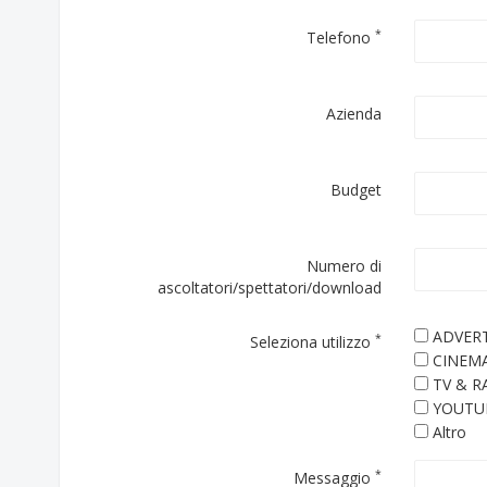
*
Telefono
Azienda
Budget
Numero di
ascoltatori/spettatori/download
ADVERT
*
Seleziona utilizzo
CINEM
TV & R
YOUTU
Altro
*
Messaggio