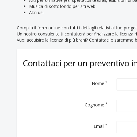
Arti performative (es. spettacoli teatrali, esibizioni di bal
Musica di sottofondo per siti web
Altri usi
Compila il form online con tutti i dettagli relativi al tuo proget
Un nostro consulente ti contatterà per finalizzare la licenza r
Vuoi acquisire la licenza di più brani? Contattaci e saremmo be
Contattaci per un preventivo 
*
Nome
*
Cognome
*
Email