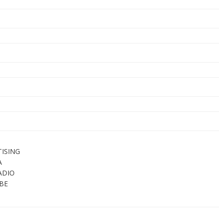
ISING
A
ADIO
BE