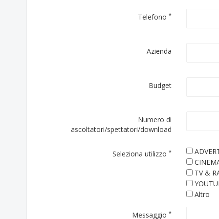
*
Telefono
Azienda
Budget
Numero di
ascoltatori/spettatori/download
ADVERT
*
Seleziona utilizzo
CINEM
TV & R
YOUTU
Altro
*
Messaggio