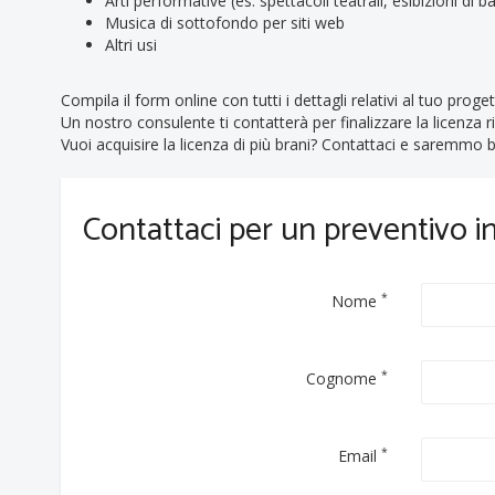
Arti performative (es. spettacoli teatrali, esibizioni di bal
Musica di sottofondo per siti web
Altri usi
Compila il form online con tutti i dettagli relativi al tuo proget
Un nostro consulente ti contatterà per finalizzare la licenza r
Vuoi acquisire la licenza di più brani? Contattaci e saremmo be
Contattaci per un preventivo 
*
Nome
*
Cognome
*
Email