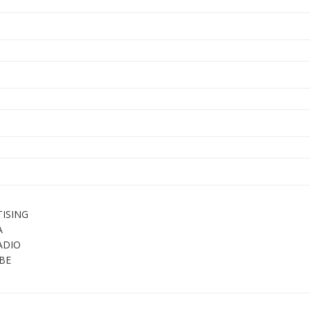
ISING
A
ADIO
BE