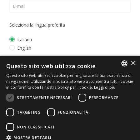
Seleziona la lingua preferita
Italiano
English
×
*
Accetto la
Privacy Policy
Questo sito web utilizza cookie
Questo sito web utilizza i cookie per migliorare la tua esperienza di
ITALIAN
navigazione. Utilizzando il nostro sito web acconsenti a tutti i cookie
in conformità con la nostra policy per i cookie.
Leggi di più
ENGLISH
STRETTAMENTE NECESSARI
PERFORMANCE
TARGETING
FUNZIONALITÀ
NON CLASSIFICATI
© 2026 ERGA srl - P.IVA 11173870152 | HALIDON srl -
MOSTRA DETTAGLI
P.IVA 12885130158 - Licenza SIAE n. 2262/I/1528 -