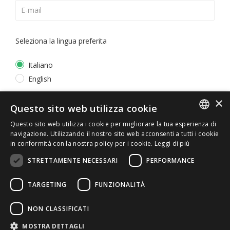
Seleziona la lingua preferita
Italiano
English
×
*
Accetto la
Privacy Policy
Questo sito web utilizza cookie
Questo sito web utilizza i cookie per migliorare la tua esperienza di
ITALIAN
navigazione. Utilizzando il nostro sito web acconsenti a tutti i cookie
in conformità con la nostra policy per i cookie.
Leggi di più
ENGLISH
STRETTAMENTE NECESSARI
PERFORMANCE
TARGETING
FUNZIONALITÀ
NON CLASSIFICATI
© 2026 ERGA srl - P.IVA 11173870152 | HALIDON srl -
MOSTRA DETTAGLI
P.IVA 12885130158 - Licenza SIAE n. 2262/I/1528 -