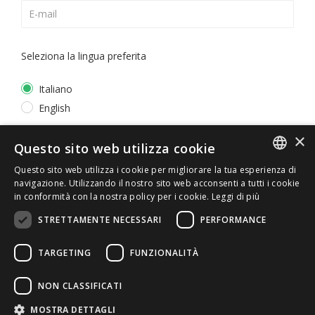
Seleziona la lingua preferita
Italiano
English
×
*
Accetto la
Privacy Policy
Questo sito web utilizza cookie
Questo sito web utilizza i cookie per migliorare la tua esperienza di
ITALIAN
navigazione. Utilizzando il nostro sito web acconsenti a tutti i cookie
in conformità con la nostra policy per i cookie.
Leggi di più
ENGLISH
STRETTAMENTE NECESSARI
PERFORMANCE
TARGETING
FUNZIONALITÀ
NON CLASSIFICATI
© 2026 ERGA srl - P.IVA 11173870152 | HALIDON srl -
MOSTRA DETTAGLI
P.IVA 12885130158 - Licenza SIAE n. 2262/I/1528 -