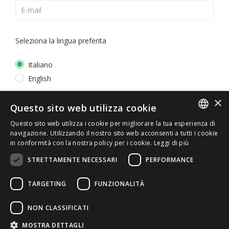
Seleziona la lingua preferita
Italiano
English
×
*
Accetto la
Privacy Policy
Questo sito web utilizza cookie
Questo sito web utilizza i cookie per migliorare la tua esperienza di
ITALIAN
navigazione. Utilizzando il nostro sito web acconsenti a tutti i cookie
in conformità con la nostra policy per i cookie.
Leggi di più
ENGLISH
STRETTAMENTE NECESSARI
PERFORMANCE
TARGETING
FUNZIONALITÀ
NON CLASSIFICATI
© 2026 ERGA srl - P.IVA 11173870152 | HALIDON srl -
MOSTRA DETTAGLI
P.IVA 12885130158 - Licenza SIAE n. 2262/I/1528 -