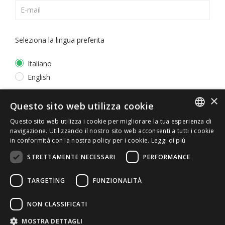
Seleziona la lingua preferita
Italiano
English
×
*
Accetto la
Privacy Policy
Questo sito web utilizza cookie
Questo sito web utilizza i cookie per migliorare la tua esperienza di
ITALIAN
navigazione. Utilizzando il nostro sito web acconsenti a tutti i cookie
in conformità con la nostra policy per i cookie.
Leggi di più
ENGLISH
STRETTAMENTE NECESSARI
PERFORMANCE
TARGETING
FUNZIONALITÀ
NON CLASSIFICATI
© 2026 ERGA srl - P.IVA 11173870152 | HALIDON srl -
MOSTRA DETTAGLI
P.IVA 12885130158 - Licenza SIAE n. 2262/I/1528 -