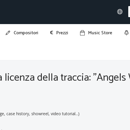
€
Compositori
Prezzi
Music Store
 "Angels We Have Heard on High"
la licenza della traccia: "Ange
ge, case history, showreel, video tutorial...)