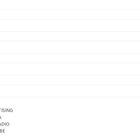
ISING
A
ADIO
BE