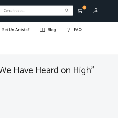
0
Sei Un Artista?
Blog
FAQ
ls We Have Heard on High"