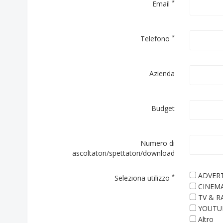
*
Email
*
Telefono
Azienda
Budget
Numero di
ascoltatori/spettatori/download
ADVERT
*
Seleziona utilizzo
CINEM
TV & R
YOUTU
Altro