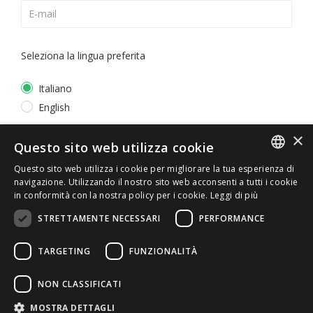
Seleziona la lingua preferita
Italiano
English
×
*
Accetto la
Privacy Policy
Questo sito web utilizza cookie
Questo sito web utilizza i cookie per migliorare la tua esperienza di
ITALIAN
navigazione. Utilizzando il nostro sito web acconsenti a tutti i cookie
in conformità con la nostra policy per i cookie.
Leggi di più
ENGLISH
STRETTAMENTE NECESSARI
PERFORMANCE
TARGETING
FUNZIONALITÀ
NON CLASSIFICATI
© 2026 ERGA srl - P.IVA 11173870152 | HALIDON srl -
MOSTRA DETTAGLI
P.IVA 12885130158 - Licenza SIAE n. 2262/I/1528 -