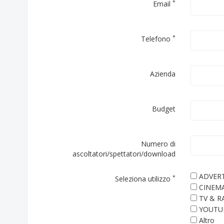
*
Email
*
Telefono
Azienda
Budget
Numero di
ascoltatori/spettatori/download
ADVERT
*
Seleziona utilizzo
CINEM
TV & R
YOUTU
Altro