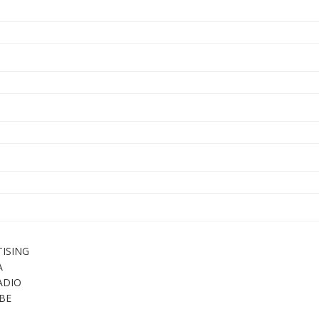
ISING
A
ADIO
BE