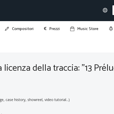
€
Compositori
Prezzi
Music Store
13 Préludes, Op. 32: No. 13 in D-Flat Major, Grave"
 licenza della traccia: "13 Prélu
ge, case history, showreel, video tutorial...)