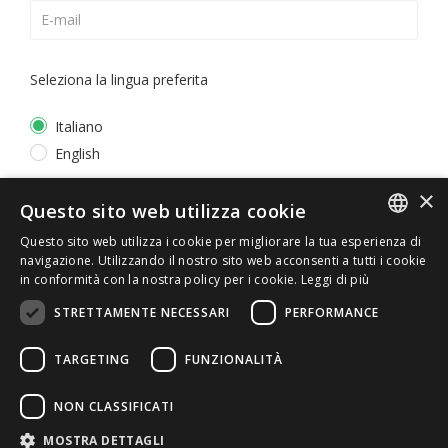
Seleziona la lingua preferita
Italiano
English
×
*
Accetto la
Privacy Policy
Questo sito web utilizza cookie
Questo sito web utilizza i cookie per migliorare la tua esperienza di
ITALIAN
navigazione. Utilizzando il nostro sito web acconsenti a tutti i cookie
in conformità con la nostra policy per i cookie.
Leggi di più
ENGLISH
STRETTAMENTE NECESSARI
PERFORMANCE
TARGETING
FUNZIONALITÀ
NON CLASSIFICATI
© 2026 ERGA srl - P.IVA 11173870152 | HALIDON srl -
MOSTRA DETTAGLI
P.IVA 12885130158 - Licenza SIAE n. 2262/I/1528 -