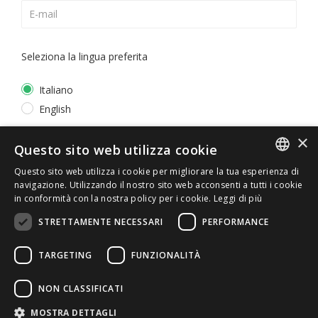
Seleziona la lingua preferita
Italiano
English
×
*
Accetto la
Privacy Policy
Questo sito web utilizza cookie
Questo sito web utilizza i cookie per migliorare la tua esperienza di
ITALIAN
navigazione. Utilizzando il nostro sito web acconsenti a tutti i cookie
in conformità con la nostra policy per i cookie.
Leggi di più
ENGLISH
STRETTAMENTE NECESSARI
PERFORMANCE
TARGETING
FUNZIONALITÀ
NON CLASSIFICATI
© 2026 ERGA srl - P.IVA 11173870152 | HALIDON srl -
MOSTRA DETTAGLI
P.IVA 12885130158 - Licenza SIAE n. 2262/I/1528 -