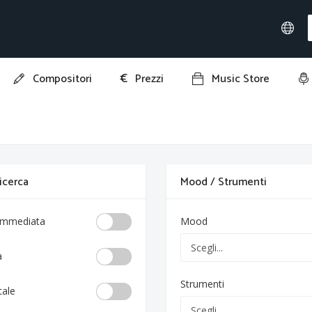
€
Compositori
Prezzi
Music Store
 ricerca
Mood / Strumenti
 immediata
Mood
a
Strumenti
tale