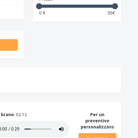
0 €
50€
 brano
: 02:12
Per un
preventivo
personalizzato