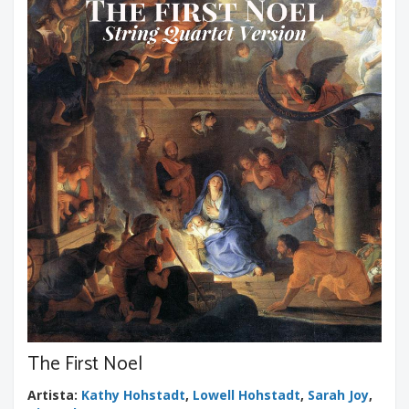
The First Noel
Artista
:
Kathy Hohstadt
,
Lowell Hohstadt
,
Sarah Joy
,