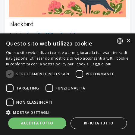
Blackbird
Artista
:
Jennifer Miller
,
Sarah Joy
×
Compositore
:
John Lennon
,
Paul McCartney
Questo sito web utilizza cookie
Pop Rock Internazionale
Questo sito web utilizza i cookie per migliorare la tua esperienza di
ITALIAN
navigazione. Utilizzando il nostro sito web acconsenti a tutti i cookie
in conformità con la nostra policy per i cookie.
Leggi di più
ENGLISH
Durata brano
: 03:04
STRETTAMENTE NECESSARI
PERFORMANCE
TARGETING
FUNZIONALITÀ
Per un preventivo personalizzato
NON CLASSIFICATI
MOSTRA DETTAGLI
Contattaci
ACCETTA TUTTO
RIFIUTA TUTTO