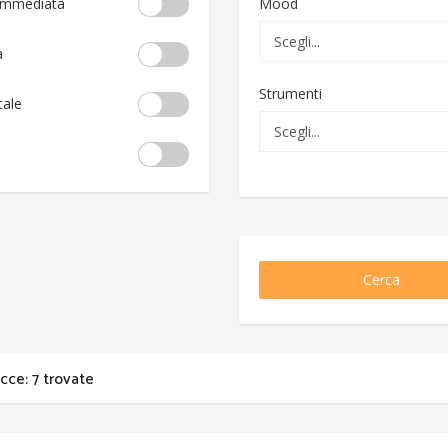
 immediata
Mood
a
Strumenti
tale
Cerca
acce: 7 trovate