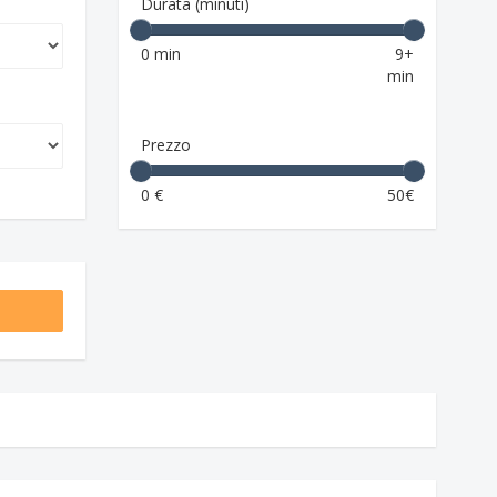
Durata (minuti)
0 min
9+
min
Prezzo
0 €
50€