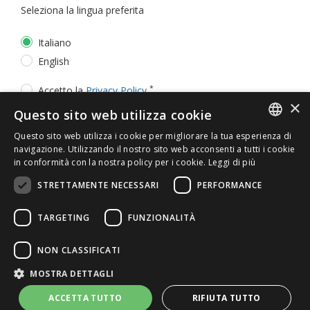
Seleziona la lingua preferita
Italiano
English
*
Accetto la
Privacy Policy
×
Questo sito web utilizza cookie
Questo sito web utilizza i cookie per migliorare la tua esperienza di
ITALIAN
navigazione. Utilizzando il nostro sito web acconsenti a tutti i cookie
in conformità con la nostra policy per i cookie.
Leggi di più
ENGLISH
STRETTAMENTE NECESSARI
PERFORMANCE
TARGETING
FUNZIONALITÀ
© 2026 ERGA srl - P.IVA 11173870152 | HALIDON srl -
NON CLASSIFICATI
P.IVA 12885130158 - Licenza SIAE n. 2262/I/1528 -
MOSTRA DETTAGLI
3020/I/1528 - n. 8064 -
Privacy e cookies
-
Dettagli
licenza
-
Contatti
- by Italia Multimedia
Web Agency
ACCETTA TUTTO
RIFIUTA TUTTO
Milano