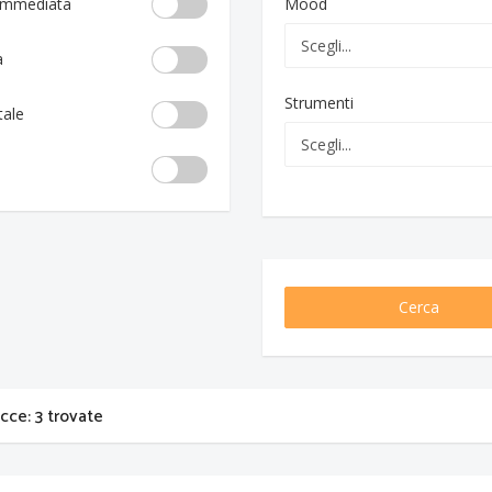
 immediata
Mood
a
Strumenti
tale
Cerca
acce: 3 trovate