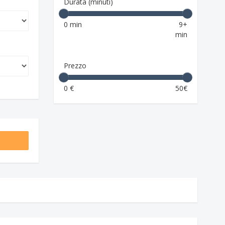
Durata (minuti)
0 min
9+
min
Prezzo
0 €
50€