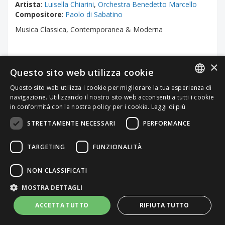
Artista
:
Luisella Chiarini
,
Orchestra Benedetto Marcello
Compositore
:
Paolo di Sabatino
Musica Classica, Contemporanea & Moderna
Durata brano
: 01:31
×
Questo sito web utilizza cookie
Questo sito web utilizza i cookie per migliorare la tua esperienza di
ITALIAN
navigazione. Utilizzando il nostro sito web acconsenti a tutti i cookie
in conformità con la nostra policy per i cookie.
Leggi di più
ENGLISH
Uso personale / Corporate video:
STRETTAMENTE NECESSARI
PERFORMANCE
49.00€
TARGETING
FUNZIONALITÀ
Altri usi: Contattaci
NON CLASSIFICATI
MOSTRA DETTAGLI
ACCETTA TUTTO
RIFIUTA TUTTO