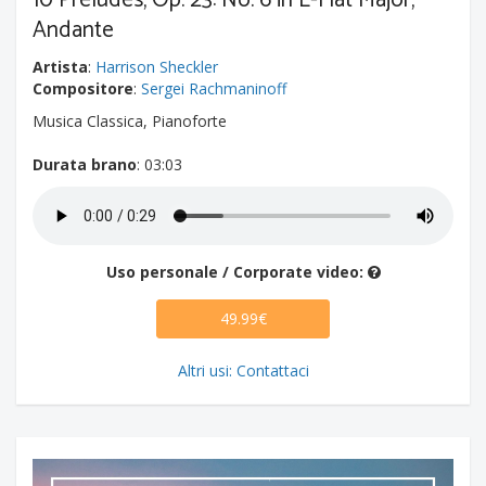
10 Preludes, Op. 23: No. 6 in E-Flat Major,
Andante
Artista
:
Harrison Sheckler
Compositore
:
Sergei Rachmaninoff
Musica Classica, Pianoforte
Durata brano
: 03:03
Uso personale / Corporate video:
49.99€
Altri usi: Contattaci