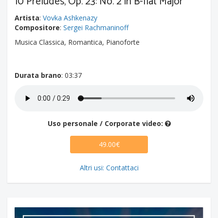
10 Preludes, Op. 23: No. 2 in B-flat Major
Artista
:
Vovka Ashkenazy
Compositore
:
Sergei Rachmaninoff
Musica Classica, Romantica, Pianoforte
Durata brano
: 03:37
Uso personale / Corporate video:
49.00€
Altri usi: Contattaci