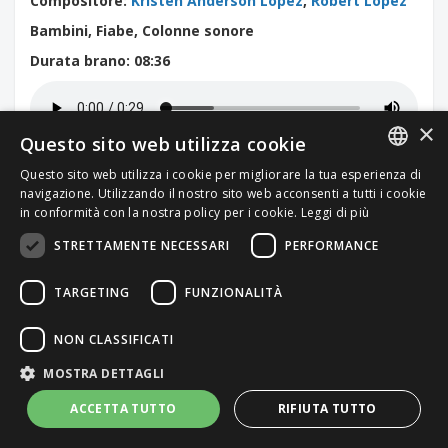
Compositore
:
Kristen Anderson Lopez
,
Robert Lopez
Bambini, Fiabe, Colonne sonore
Durata brano
: 08:36
×
Questo sito web utilizza cookie
Per un preventivo personalizzato
Questo sito web utilizza i cookie per migliorare la tua esperienza di
ITALIAN
navigazione. Utilizzando il nostro sito web acconsenti a tutti i cookie
Contattaci
in conformità con la nostra policy per i cookie.
Leggi di più
ENGLISH
STRETTAMENTE NECESSARI
PERFORMANCE
TARGETING
FUNZIONALITÀ
NON CLASSIFICATI
MOSTRA DETTAGLI
ACCETTA TUTTO
RIFIUTA TUTTO